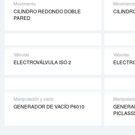
Movimiento
Movimient
CILINDRO REDONDO DOBLE
CILINDR
PARED
Válvulas
Válvulas
ELECTROVÁLVULA ISO 2
ELECTRO
Manipulación y vacío
Manipulaci
GENERADOR DE VACÍO P6010
GENERAD
PICLASS