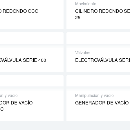
o
Movimiento
O REDONDO OCG
CILINDRO REDONDO SER
25
Válvulas
VÁLVULA SERIE 400
ELECTROVÁLVULA SERI
ón y vacío
Manipulación y vacío
OR DE VACÍO
GENERADOR DE VACÍO
IC